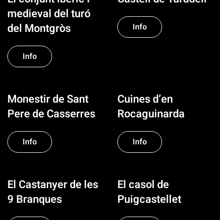
medieval del turó
del Montgròs
Info
Info
Monestir de Sant
Cuines d’en
Pere de Casserres
Rocaguinarda
Info
Info
El Castanyer de les
El casol de
9 Branques
Puigcastellet