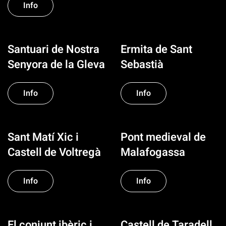
Info
Santuari de Nostra
Ermita de Sant
Senyora de la Gleva
Sebastià
Info
Info
Sant Matí Xic i
Pont medieval de
Castell de Voltregà
Malafogassa
Info
Info
El conjunt ibèric i
Castell de Taradell