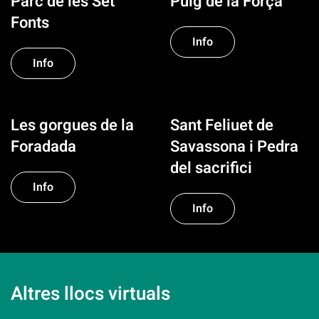
Parc de les Set
Puig de la Força
Fonts
Info
Info
Les gorgues de la
Sant Feliuet de
Foradada
Savassona i Pedra
del sacrifici
Info
Info
Altres llocs virtuals