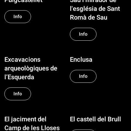
Puigcastellet
Sau i mirador de
l'església de Sant
Romà de Sau
Info
Info
Excavacions
Enclusa
arqueològiques de
l’Esquerda
Info
Info
El jaciment del
El castell del Brull
Camp de les Lloses