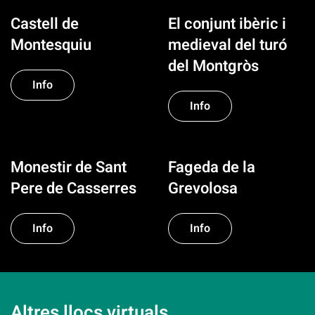
Castell de
El conjunt ibèric i
Montesquiu
medieval del turó
del Montgròs
Info
Info
Monestir de Sant
Fageda de la
Pere de Casserres
Grevolosa
Info
Info
Altres llocs virtuals