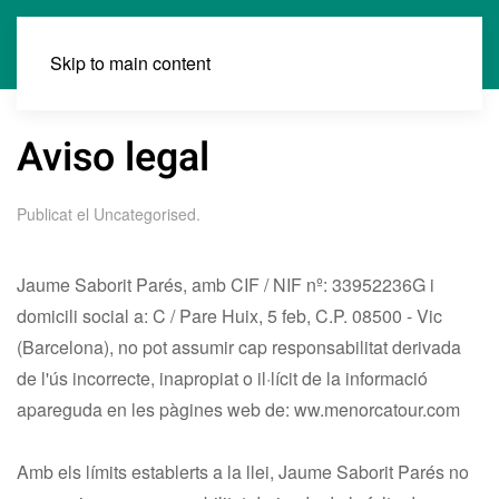
Skip to main content
Aviso legal
Publicat el
Uncategorised
.
Jaume Saborit Parés, amb CIF / NIF nº: 33952236G i
domicili social a: C / Pare Huix, 5 feb, C.P. 08500 - Vic
(Barcelona), no pot assumir cap responsabilitat derivada
de l'ús incorrecte, inapropiat o il·lícit de la informació
apareguda en les pàgines web de: ww.menorcatour.com
Amb els límits establerts a la llei, Jaume Saborit Parés no