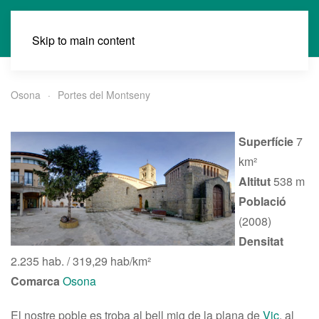
Skip to main content
Osona
Portes del Montseny
Superfície
7
km²
Altitut
538 m
Població
(2008)
Densitat
2.235 hab. / 319,29 hab/km²
Comarca
Osona
El nostre poble es troba al bell mig de la plana de
Vic
, al