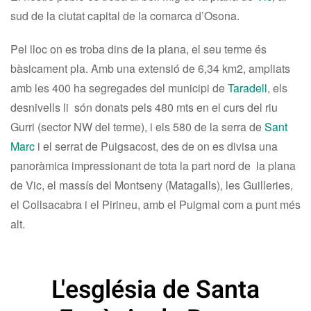
sud de la ciutat capital de la comarca d’Osona.
Pel lloc on es troba dins de la plana, el seu terme és
bàsicament pla. Amb una extensió de 6,34 km2, ampliats
amb les 400 ha segregades del municipi de
Taradell
, els
desnivells li són donats pels 480 mts en el curs del riu
Gurri (sector NW del terme), i els 580 de la serra de
Sant
Marc
i el serrat de Puigsacost, des de on es divisa una
panoràmica impressionant de tota la part nord de la plana
de Vic, el massís del Montseny (Matagalls), les Guilleries,
el Collsacabra i el Pirineu, amb el Puigmal com a punt més
alt.
L'església de Santa