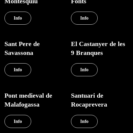
Montesquiu
Fonts
Info
Info
Sant Pere de
El Castanyer de les
Savassona
9 Branques
Info
Info
Pont medieval de
Santuari de
Malafogassa
Rocaprevera
Info
Info