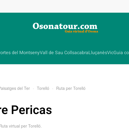
ortes del Montseny
Vall de Sau Collsacabra
Lluçanès
Vic
Guia co
Paisatges del Ter
Torelló
Ruta per Torelló
re Pericas
Ruta virtual per Torelló
.