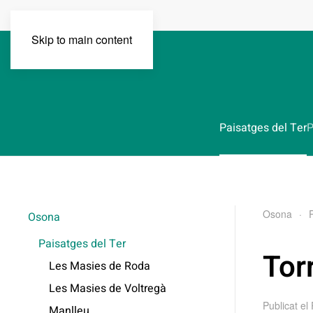
Skip to main content
Paisatges del Ter
P
Osona
Osona
Paisatges del Ter
Tor
Les Masies de Roda
Les Masies de Voltregà
Publicat el
Manlleu