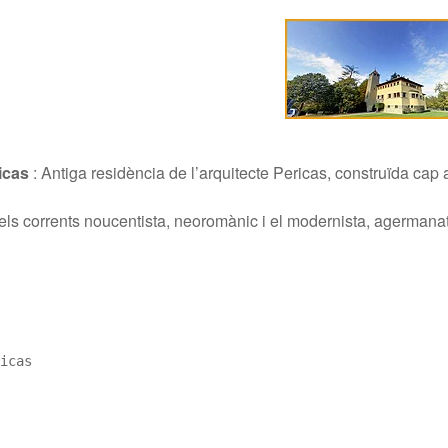
icas
:
Antiga residència de l’arquitecte Pericas, construïda cap 
 els corrents noucentista, neoromànic i el modernista, agermanat
icas