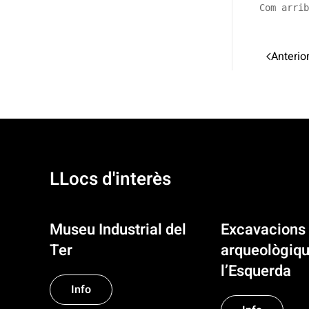
Com arrib
Anterio
LLocs d'interès
Museu Industrial del
Excavacions
Ter
arqueològiqu
l’Esquerda
Info