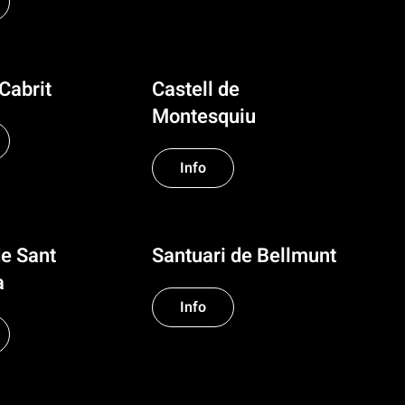
 Cabrit
Castell de
Montesquiu
Info
de Sant
Santuari de Bellmunt
à
Info