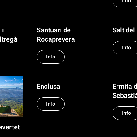
Info
 i
Santuari de
Salt del
ltregà
Rocaprevera
Info
Info
Enclusa
Ermita 
Sebasti
Info
Info
avertet