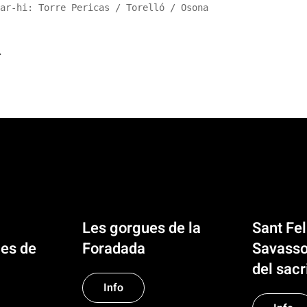
ar-hi: Torre Pericas / Torelló / Osona
r
Les gorgues de la
Sant Fel
es de
Foradada
Savasso
del sacri
Info