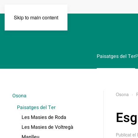
Skip to main content
Paisatges del Ter
P
Osona
Osona
Paisatges del Ter
Esg
Les Masies de Roda
Les Masies de Voltregà
Publicat el
Manlleu