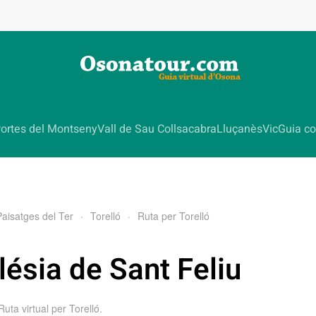
ortes del Montseny
Vall de Sau Collsacabra
Lluçanès
Vic
Guia co
Paisatges del Ter
Torelló
Ruta per Torelló
lésia de Sant Feliu
Ruta virtual per Torelló
.