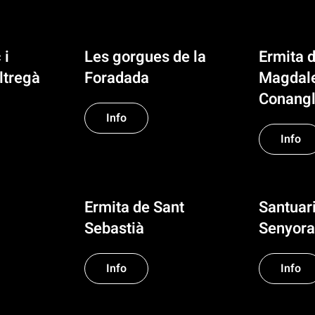
 i
Les gorgues de la
Ermita 
ltregà
Foradada
Magdal
Conang
Info
Info
Ermita de Sant
Santuar
Sebastià
Senyora
Info
Info