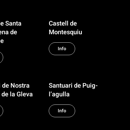
de Santa
Castell de
ena de
Montesquiu
le
Info
i de Nostra
Santuari de Puig-
 de la Gleva
l’agulla
Info