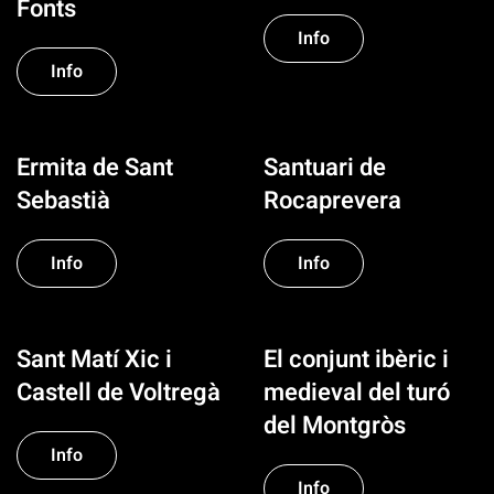
Fonts
Info
Info
Ermita de Sant
Santuari de
Sebastià
Rocaprevera
Info
Info
Sant Matí Xic i
El conjunt ibèric i
Castell de Voltregà
medieval del turó
del Montgròs
Info
Info