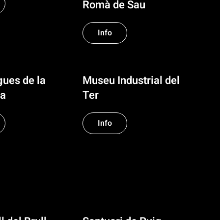
Romà de Sau
Info
gues de la
Museu Industrial del
da
Ter
Info