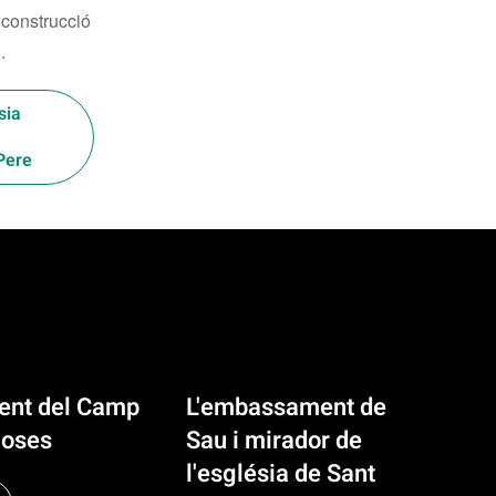
construcció
.
sia
Pere
ment del Camp
L'embassament de
loses
Sau i mirador de
l'església de Sant