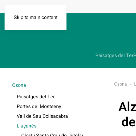
Skip to main content
Paisatges del Ter
P
Osona
Osona
Paisatges del Ter
Al
Portes del Montseny
Vall de Sau Collsacabra
de
Lluçanès
Olost i Santa Creu de Jutglar