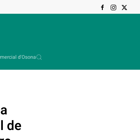
mercial d'Osona
ia
l de