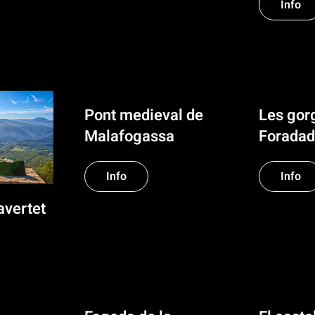
Info
Pont medieval de
Les gor
Malafogassa
Forada
Info
Info
avertet