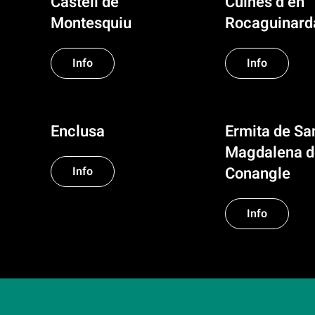
Castell de
Cuines d’en
Montesquiu
Rocaguinard
Info
Info
Enclusa
Ermita de Sa
Magdalena d
Conangle
Info
Info