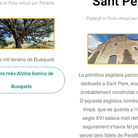
Sant Pe
at el
Ruta virtual per Perafita
.
Publicat el
Ruta virtual per
a mil·lenària de Busquets
eix més:Alzina bonica de
La primitiva església parro
dedicada a Sant Pere, era
Busquets
probablement construïda a
D'aquesta església només 
timpà, que es guarda a l'i
segle XVI estava molt det
segurament s'havia fet pet
servei dels fidels de Perafi