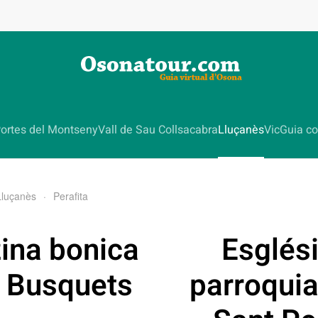
ortes del Montseny
Vall de Sau Collsacabra
Lluçanès
Vic
Guia co
Lluçanès
Perafita
zina bonica
Esglés
 Busquets
parroquia