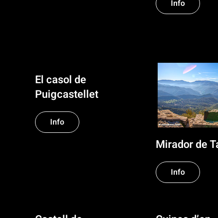
Info
El casol de
Puigcastellet
Info
Mirador de T
Info