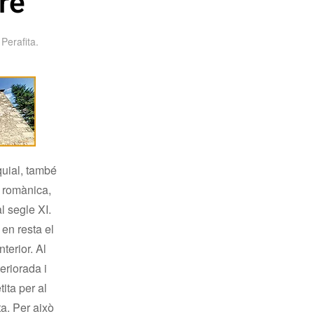
re
 Perafita
.
quial, també
 romànica,
l segle XI.
en resta el
nterior. Al
eriorada i
ita per al
ta. Per això