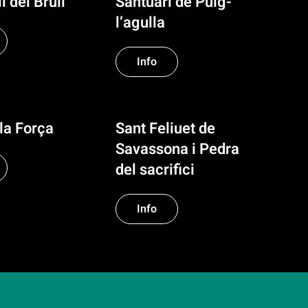
l del Brull
Santuari de Puig-
l’agulla
Info
la Força
Sant Feliuet de
Savassona i Pedra
del sacrifici
Info