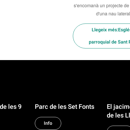
s'encomanà un projecte de 
d'una nau lateral
Llegeix més:Esglé
parroquial de Sant 
de les 9
Parc de les Set Fonts
El jaci
de les L
Info