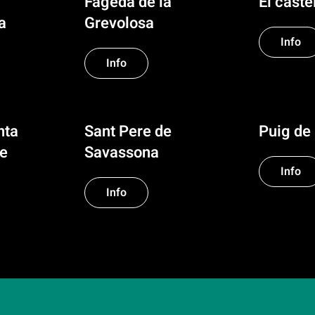
Fageda de la
El castel
a
Grevolosa
Info
Info
nta
Sant Pere de
Puig de 
e
Savassona
Info
Info